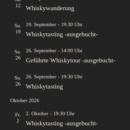
c
c
12
Whiskywanderung
h
h
e
t
19. September - 19:30 Uhr
u
e
Sa.
19
n
n
Whiskytasting -ausgebucht-
d
-
A
N
26. September - 14:00 Uhr
Sa.
n
a
26
Geführte Whiskytour -ausgebucht-
s
v
i
i
c
g
26. September - 19:30 Uhr
Sa.
h
a
26
Whiskytasting
t
t
e
i
Oktober 2026
n
o
,
n
2. Oktober - 19:30 Uhr
Fr.
N
2
Whiskytasting -ausgebucht-
a