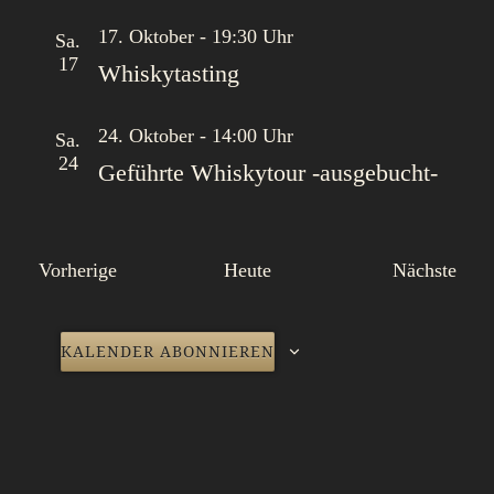
v
17. Oktober - 19:30 Uhr
Sa.
i
17
g
Whiskytasting
a
t
24. Oktober - 14:00 Uhr
Sa.
i
24
Geführte Whiskytour -ausgebucht-
o
n
Veranstaltungen
Vera
Vorherige
Heute
Nächste
KALENDER ABONNIEREN