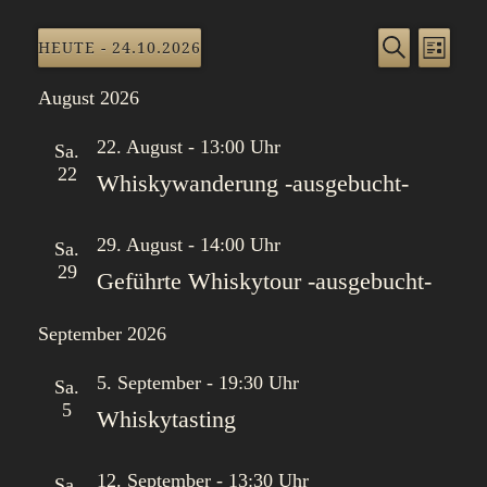
V
V
HEUTE
 - 
24.10.2026
LISTE
e
e
SUCHE
Datum
r
r
August 2026
wählen.
a
a
n
22. August - 13:00 Uhr
n
Sa.
s
22
s
Whiskywanderung -ausgebucht-
t
t
a
a
29. August - 14:00 Uhr
Sa.
l
l
29
Geführte Whiskytour -ausgebucht-
t
t
u
u
September 2026
n
n
g
g
5. September - 19:30 Uhr
Sa.
e
A
5
Whiskytasting
n
n
S
s
u
i
12. September - 13:30 Uhr
Sa.