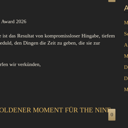
A
y Award 2026
M
S
ie ist das Resultat von kompromissloser Hingabe, tiefem
duld, den Dingen die Zeit zu geben, die sie zur
A
M
rfen wir verkünden,
D
D
M
GOLDENER MOMENT FÜR THE NINE
0